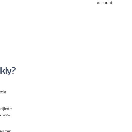
account.
lkly?
ptie
rijkste
video
en ter