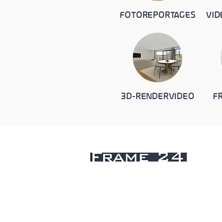
FOTOREPORTAGES
VID
3D-RENDERVIDEO
F
Uw partner voor professio
vastgoedmedia sinds 200