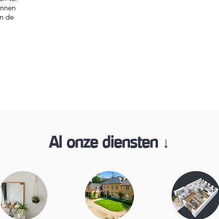
innen
n de
Al onze diensten ↓