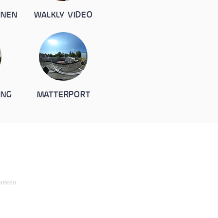
NNEN
WALKLY VIDEO
ING
MATTERPORT
vigatie
Hulp & support
ome
Opruimtips
ensten
Bestel
s team
Contact
og
Veelgestelde vragen
catures