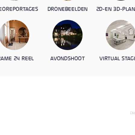
EOREPORTAGES
DRONEBEELDEN
2D-EN 3D-PLA
RAME 24 REEL
AVONDSHOOT
VIRTUAL STAG
Na
H
nele
Di
9
On
Bl
Va