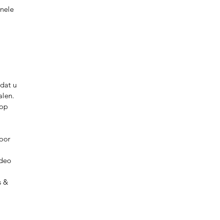
onele
dat u
alen.
 op
oor
ideo
s &