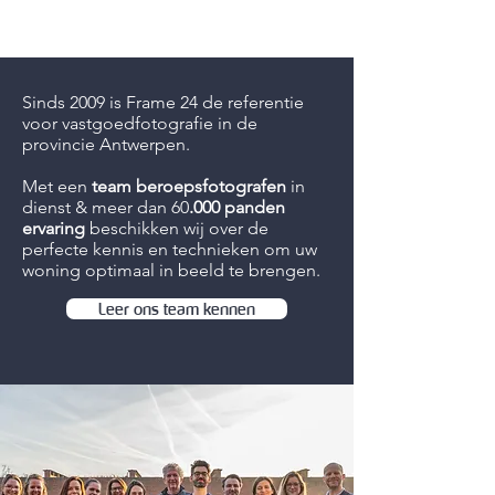
Sinds 2009 is Frame 24 de referentie
voor vastgoedfotografie in de
provincie Antwerpen.
Met een
team beroepsfotografen
in
dienst & meer dan 60
.000 panden
ervaring
beschikken wij over de
perfecte kennis en technieken om uw
woning optimaal in beeld te brengen.
Leer ons team kennen